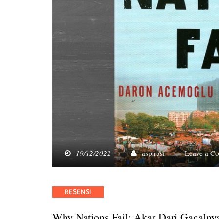
19/12/2022
aspirasi
Leave a C
Categories
RESENSI
Why Nations Fail: Akar Dari Gagalny