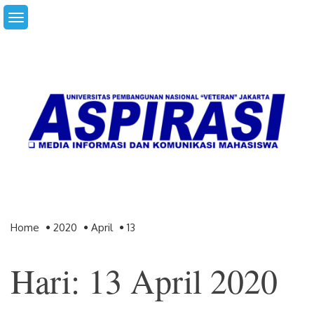
Skip
to
content
Home
2020
April
13
Hari: 13 April 2020