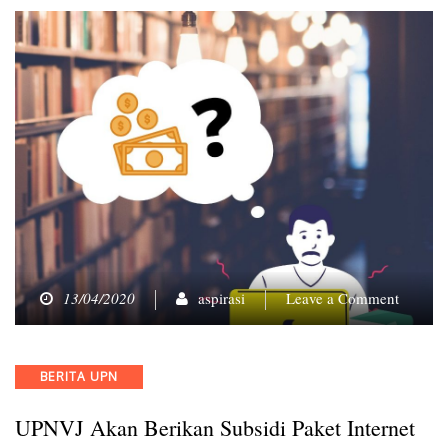
on
13/04/2020
aspirasi
Leave a Comment
UPNVJ
Akan
Berikan
Categories
BERITA UPN
Subsidi
Paket
UPNVJ Akan Berikan Subsidi Paket Internet
Internet