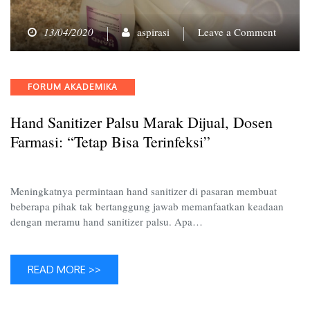
on
13/04/2020
aspirasi
Leave a Comment
Hand
Sanitize
Palsu
Categories
FORUM AKADEMIKA
Marak
Dijual,
Hand Sanitizer Palsu Marak Dijual, Dosen
Dosen
Farmasi
Farmasi: “Tetap Bisa Terinfeksi”
“Tetap
Bisa
Terinfek
Meningkatnya permintaan hand sanitizer di pasaran membuat
beberapa pihak tak bertanggung jawab memanfaatkan keadaan
dengan meramu hand sanitizer palsu. Apa…
READ MORE >>