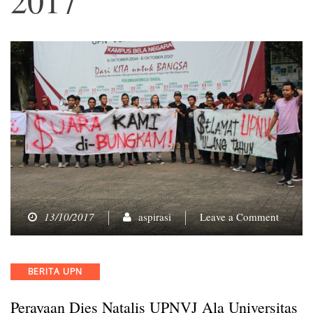
on
13/10/2017
aspirasi
Leave a Comment
Perayaa
Dies
Natalis
Categories
BERITA UPN
UPNVJ
Ala
Perayaan Dies Natalis UPNVJ Ala Universitas
Univers