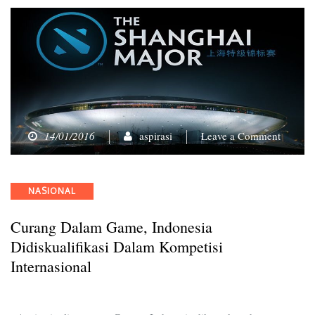
on
14/01/2016
aspirasi
Leave a Comment
Curang
dalam
Game,
Categories
NASIONAL
Indones
Didiskua
Curang Dalam Game, Indonesia
dalam
Kompeti
Didiskualifikasi Dalam Kompetisi
Internas
Internasional