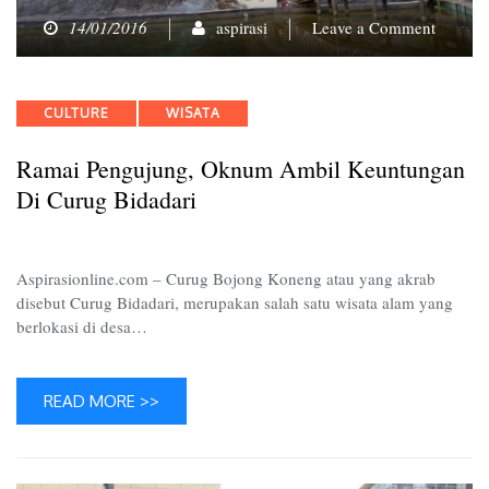
on
14/01/2016
aspirasi
Leave a Comment
Ramai
Penguju
Oknum
Categories
CULTURE
WISATA
Ambil
Keuntu
Ramai Pengujung, Oknum Ambil Keuntungan
di
Curug
Di Curug Bidadari
Bidadar
Aspirasionline.com – Curug Bojong Koneng atau yang akrab
disebut Curug Bidadari, merupakan salah satu wisata alam yang
berlokasi di desa…
READ MORE >>