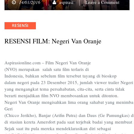
on
14/01/2016
aspirasi
Leave a Comment
RESEN
FILM:
Negeri
Categories
RESENSI
Van
Oranje
RESENSI FILM: Negeri Van Oranje
Aspirasionline.com – Film Negeri Van Oranje
(NVO) merupakan salah satu film terlaris di
Indonesia, bahkan sebelum film tersebut tayang di bioskop
dalam negeri pada 23 Desember 2015, jumlah viewer trailer Negeri
yang mengangkat tema persahabatan, cita-cita, serta cinta tidak
berarti menjadikan film NVO membosankan untuk ditonton.
Negeri Van Oranje mengisahkan lima orang sahabat yang menimba i
Geri
(Chicco Jerikho), Banjar (Arifin Putra) dan Daus (Ge Pamungkas) 
di stasiun kereta Amersfort pada saat terjebak badai yang membuat 
Sejak saat itu pula mereka mendeklarasikan diri sebagai