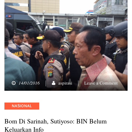
on
14/01/2016
aspirasi
Leave a Comment
Bom
di
Sarinah
Categories
NASIONAL
Sutiyos
BIN
Bom Di Sarinah, Sutiyoso: BIN Belum
Belum
Keluar
Keluarkan Info