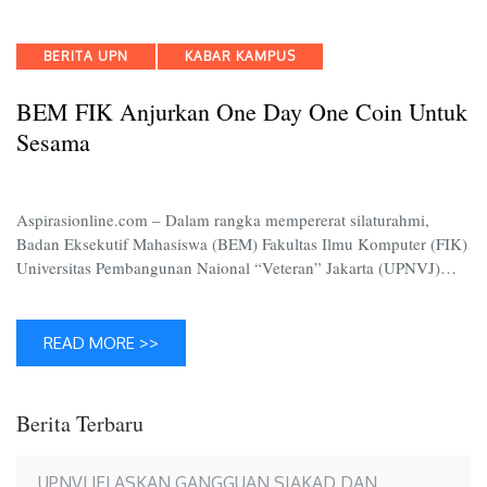
FIK
Anjurk
Categories
BERITA UPN
KABAR KAMPUS
One
Day
BEM FIK Anjurkan One Day One Coin Untuk
One
Coin
Sesama
Untuk
Sesama
Aspirasionline.com – Dalam rangka mempererat silaturahmi,
Badan Eksekutif Mahasiswa (BEM) Fakultas Ilmu Komputer (FIK)
Universitas Pembangunan Naional “Veteran” Jakarta (UPNVJ)…
READ MORE >>
Berita Terbaru
UPNVJ JELASKAN GANGGUAN SIAKAD DAN