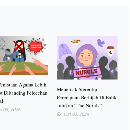
Penistaan Agama Lebih
Menelisik Stereotip
ot Dibanding Pelecehan
Perempuan Berhijab Di Balik
al
Julukan “The Nuruls”
u 06, 2026
Okt 03, 2024