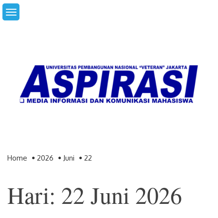
Skip
to
content
Home
2026
Juni
22
Hari: 22 Juni 2026