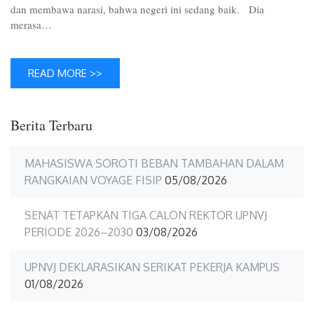
dan membawa narasi, bahwa negeri ini sedang baik. Dia
merasa…
READ MORE >>
Berita Terbaru
MAHASISWA SOROTI BEBAN TAMBAHAN DALAM
RANGKAIAN VOYAGE FISIP
05/08/2026
SENAT TETAPKAN TIGA CALON REKTOR UPNVJ
PERIODE 2026–2030
03/08/2026
UPNVJ DEKLARASIKAN SERIKAT PEKERJA KAMPUS
01/08/2026