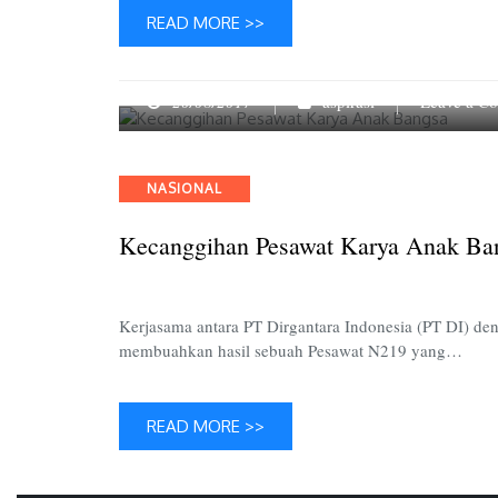
READ MORE >>
20/08/2017
aspirasi
Leave a C
Categories
NASIONAL
Kecanggihan Pesawat Karya Anak Ba
Kerjasama antara PT Dirgantara Indonesia (PT DI) d
membuahkan hasil sebuah Pesawat N219 yang…
READ MORE >>