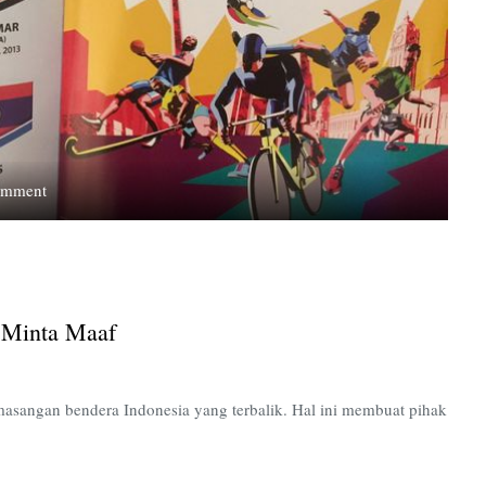
on
omment
Bendera
Indonesia
Terbalik,
Malaysia
Minta
a Minta Maaf
Maaf
masangan bendera Indonesia yang terbalik. Hal ini membuat pihak