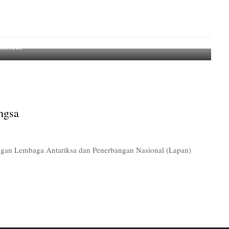
on
omment
Kecanggihan
Pesawat
Karya
Anak
Bangsa
ngsa
engan Lembaga Antariksa dan Penerbangan Nasional (Lapan)