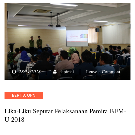
on
28/11/2018
aspirasi
Leave a Comment
Lika-
Liku
Seputar
Categories
BERITA UPN
Pelaksa
Pemira
Lika-Liku Seputar Pelaksanaan Pemira BEM-
BEM-
U
U 2018
2018