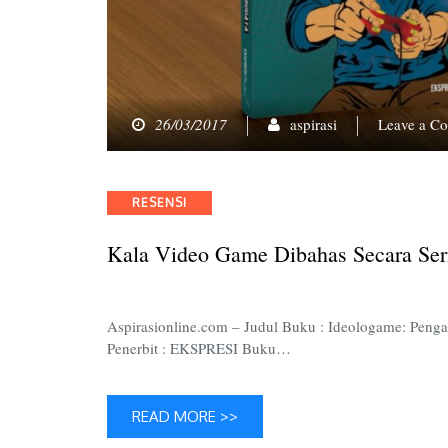
26/03/2017
aspirasi
Leave a C
Categories
RESENSI
Kala Video Game Dibahas Secara Ser
Aspirasionline.com – Judul Buku : Ideologame: Pen
Penerbit : EKSPRESI Buku…
READ MORE >>