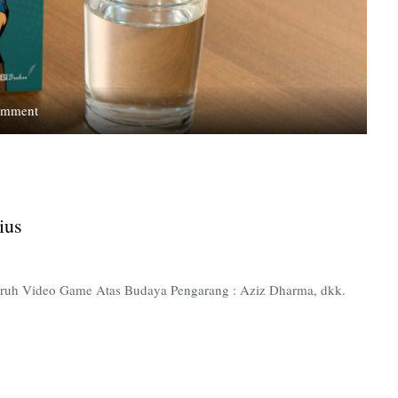
on
omment
Kala
Video
Game
Dibahas
Secara
ius
Serius
garuh Video Game Atas Budaya Pengarang : Aziz Dharma, dkk.