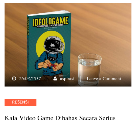
on
26/03/2017
aspirasi
Leave a Comment
Kala
Video
Game
Categories
RESENSI
Dibaha
Secara
Kala Video Game Dibahas Secara Serius
Serius