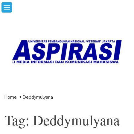
Skip
to
content
Home
Deddymulyana
Tag: Deddymulyana