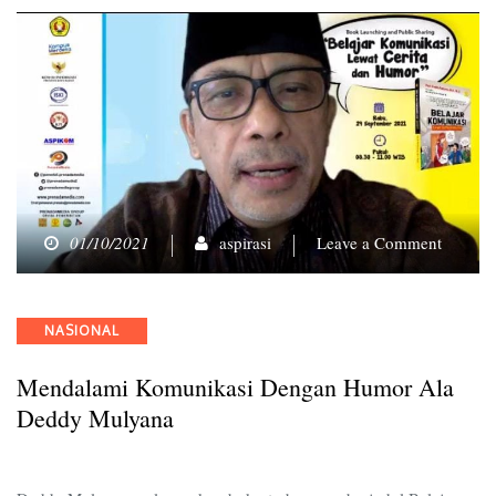
on
01/10/2021
aspirasi
Leave a Comment
Mendal
Komuni
dengan
Categories
NASIONAL
Humor
ala
Mendalami Komunikasi Dengan Humor Ala
Deddy
Mulyan
Deddy Mulyana