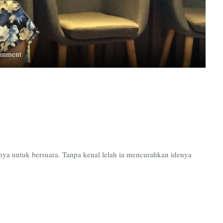
on
omment
Bersuara
Untuk
Kaum
Minoritas
ya untuk bersuara. Tanpa kenal lelah ia mencurahkan idenya