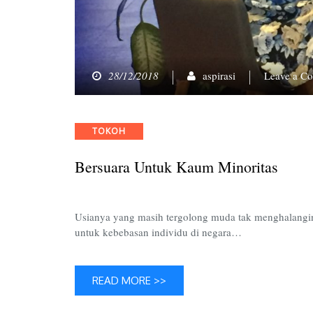
28/12/2018
aspirasi
Leave a C
Categories
TOKOH
Bersuara Untuk Kaum Minoritas
Usianya yang masih tergolong muda tak menghalangin
untuk kebebasan individu di negara…
READ MORE >>