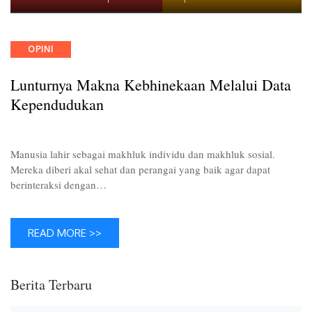
Luntur
Makna
Kebhin
Categories
OPINI
Melalui
Data
Lunturnya Makna Kebhinekaan Melalui Data
Kepend
Kependudukan
Manusia lahir sebagai makhluk individu dan makhluk sosial.
Mereka diberi akal sehat dan perangai yang baik agar dapat
berinteraksi dengan…
READ MORE >>
Berita Terbaru