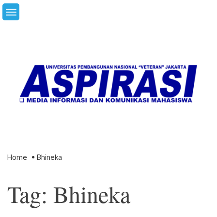
Skip
to
content
Home
Bhineka
Tag: Bhineka