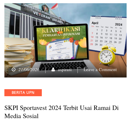
on
21/06/2026
aspirasi
Leave a Comment
SKPI
Sportav
2024
Categories
BERITA UPN
Terbit
Usai
SKPI Sportavest 2024 Terbit Usai Ramai Di
Ramai
di
Media Sosial
Media
Sosial