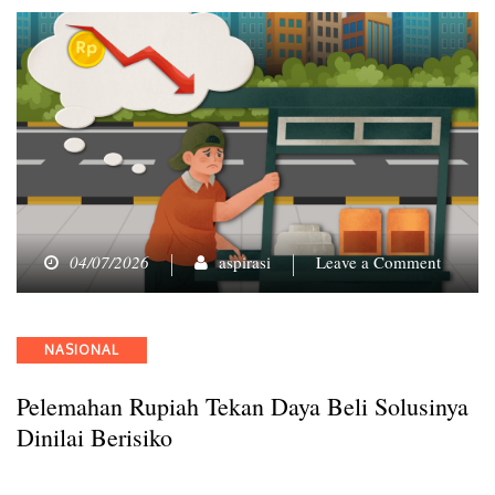
on
04/07/2026
aspirasi
Leave a Comment
Pelema
Rupiah
Tekan
Categories
NASIONAL
Daya
Beli
Pelemahan Rupiah Tekan Daya Beli Solusinya
Solusin
Dinilai
Dinilai Berisiko
Berisik