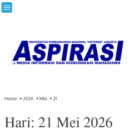
Skip
to
content
Home
2026
Mei
21
Hari: 21 Mei 2026