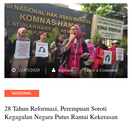
on
21/05/2026
aspirasi
Leave a Comment
28
Tahun
Reforma
Categories
NASIONAL
Peremp
Soroti
28 Tahun Reformasi, Perempuan Soroti
Kegaga
Negara
Kegagalan Negara Putus Rantai Kekerasan
Putus
Rantai