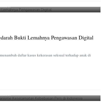
on
omment
Komnas
Anak
Soroti
Kasus
Fantasi
edarah Bukti Lemahnya Pengawasan Digital
Sedarah
Bukti
Lemahnya
Pengawasan
 menambah daftar kasus kekerasan seksual terhadap anak di
Digital
on
omment
Menakar
Perlindungan