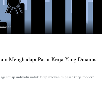
on
omment
Lifelong
Learning:
Upaya
Individu
dalam
alam Menghadapi Pasar Kerja Yang Dinamis
Menghadapi
Pasar
Kerja
yang
gi setiap individu untuk tetap relevan di pasar kerja modern
Dinamis