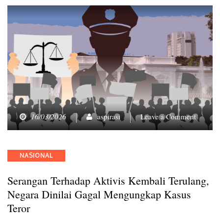
on
16/03/2026
aspirasi
Leave a Comment
Serang
terhada
Aktivis
Categories
NASIONAL
Kembal
Terulan
Serangan Terhadap Aktivis Kembali Terulang,
Negara
Dinilai
Negara Dinilai Gagal Mengungkap Kasus
Gagal
Teror
Mengun