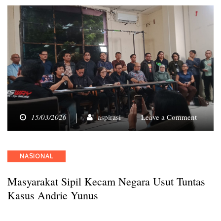
on
15/03/2026
aspirasi
Leave a Comment
Masyar
Sipil
Kecam
Categories
NASIONAL
Negara
Usut
Masyarakat Sipil Kecam Negara Usut Tuntas
Tuntas
Kasus
Kasus Andrie Yunus
Andrie
Yunus