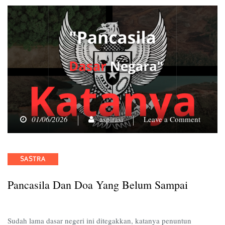
on
01/06/2026
aspirasi
Leave a Comment
Pancasi
dan
Doa
Categories
SASTRA
yang
Belum
Pancasila Dan Doa Yang Belum Sampai
Sampai
Sudah lama dasar negeri ini ditegakkan, katanya penuntun