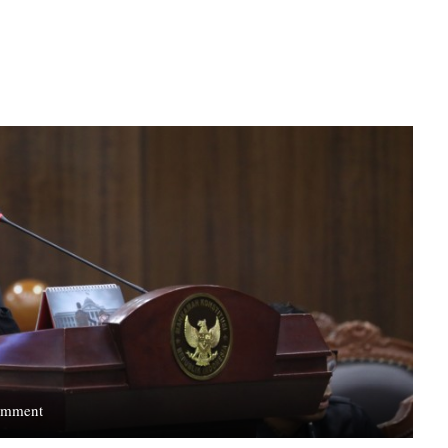
on
omment
Dosen