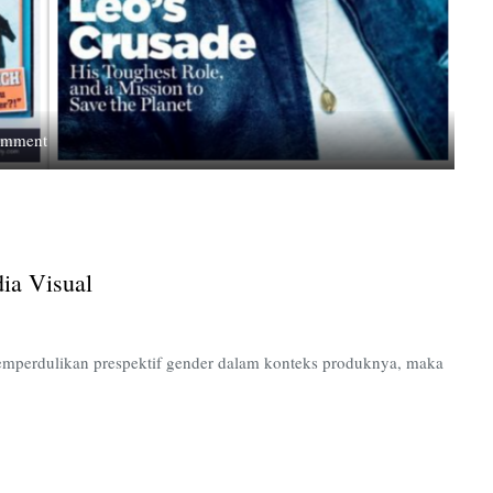
on
omment
Semiotik
Citra
Perempuan
dalam
Media
ia Visual
Visual
memperdulikan prespektif gender dalam konteks produknya, maka