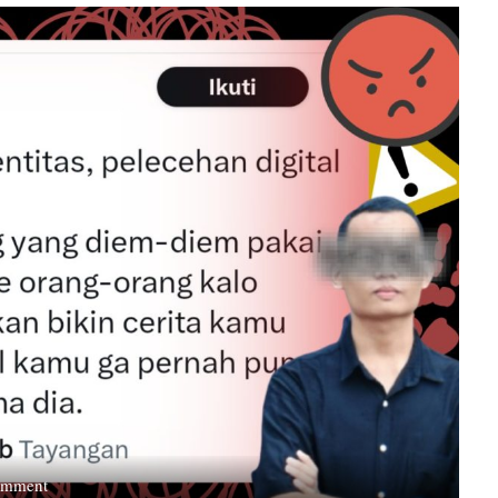
on
omment