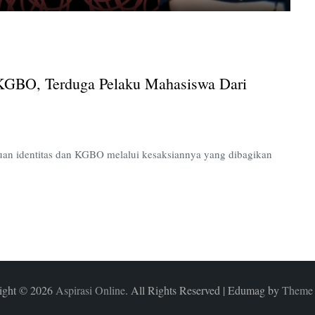
Mahasiswa
UPNVJ
Menjadi
Korban
KGBO,
GBO, Terduga Pelaku Mahasiswa Dari
Terduga
Pelaku
Mahasiswa
dari
Universitas
an identitas dan KGBO melalui kesaksiannya yang dibagikan
Lain
ight © 2026
Aspirasi Online
. All Rights Reserved
|
Edumag by
Theme 