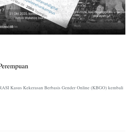
on
omment
KBGO
Kian
Mencabik
Ruang
Aman
Perempuan
Perempuan
PIRASI Kasus Kekerasan Berbasis Gender Online (KBGO) kembali