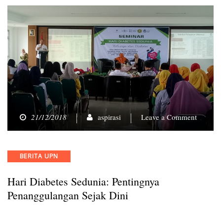
on
21/12/2018
aspirasi
Leave a Comment
Hari
Diabete
Sedunia
Categories
BERITA UPN
Penting
Penang
Hari Diabetes Sedunia: Pentingnya
Sejak
Dini
Penanggulangan Sejak Dini