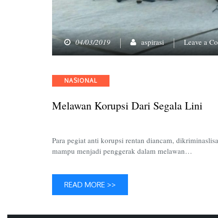
04/03/2019
aspirasi
Leave a C
Categories
NASIONAL
Melawan Korupsi Dari Segala Lini
Para pegiat anti korupsi rentan diancam, dikriminasli
mampu menjadi penggerak dalam melawan…
READ MORE >>