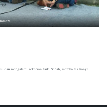
on
omment
Melawan
Korupsi
dari
Segala
Lini
sasi, dan mengalami kekersan fisik. Sebab, mereka tak hanya