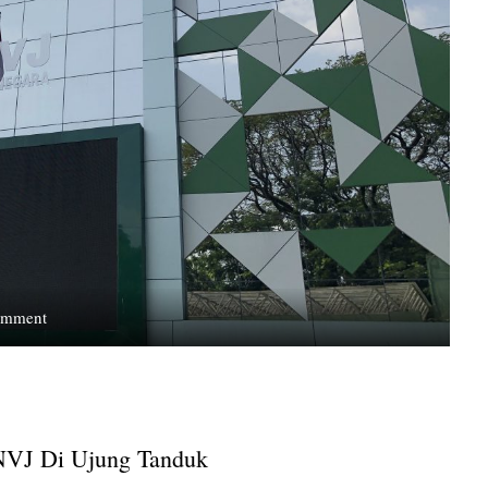
on
omment
Status
dan
Hak
Dosen
Non-
VJ Di Ujung Tanduk
ASN
UPNVJ