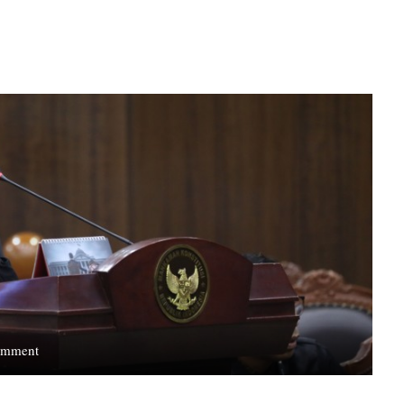
on
omment
Dosen
Tetap