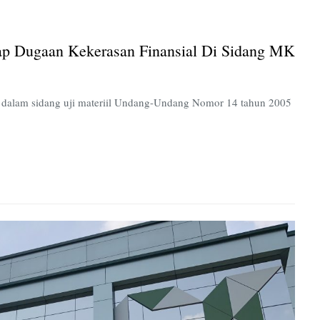
non-
ASN
UPNVJ
 Dugaan Kekerasan Finansial Di Sidang MK
Ungkap
Dugaan
Kekerasan
Finansial
dalam sidang uji materiil Undang-Undang Nomor 14 tahun 2005
di
Sidang
MK