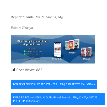
Reporter: Anita, Mg & Amelia, Mg
Editor: Ghasya
Post Views:
662
Navigasi
LONJAKAN DRASTIS UKT PROFESI NERS UPNVJ TUAI PROTES MAHASISWA
pos
KASUS PELECEHAN SEKSUAL OLEH MAHASISWA HI UPNVJ, KINERJA SATGAS
PPKPT DIPERTANYAKAN