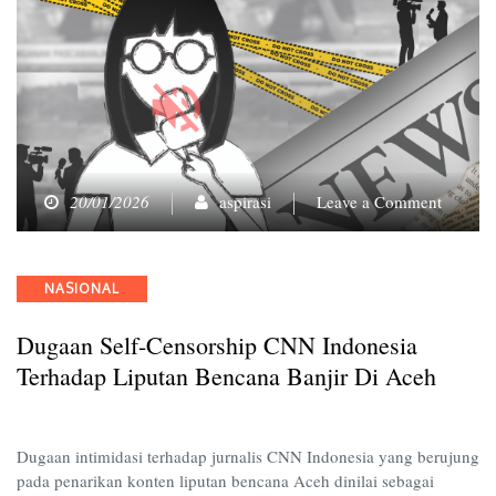
on
20/01/2026
aspirasi
Leave a Comment
Dugaan
Self-
censors
Categories
NASIONAL
CNN
Indones
Dugaan Self-Censorship CNN Indonesia
terhada
Liputan
Terhadap Liputan Bencana Banjir Di Aceh
Bencan
Banjir
di
Dugaan intimidasi terhadap jurnalis CNN Indonesia yang berujung
Aceh
pada penarikan konten liputan bencana Aceh dinilai sebagai