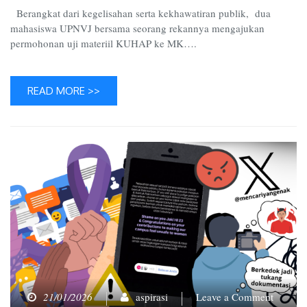
Berangkat dari kegelisahan serta kekhawatiran publik, dua
mahasiswa UPNVJ bersama seorang rekannya mengajukan
permohonan uji materiil KUHAP ke MK….
READ MORE >>
on
21/01/2026
aspirasi
Leave a Comment