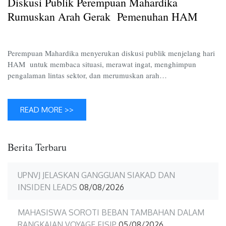
Diskusi Publik Perempuan Mahardika
Arah
Gerak
Rumuskan Arah Gerak Pemenuhan HAM
Pemenu
HAM
Perempuan Mahardika menyerukan diskusi publik menjelang hari
HAM untuk membaca situasi, merawat ingat, menghimpun
pengalaman lintas sektor, dan merumuskan arah…
READ MORE >>
Berita Terbaru
UPNVJ JELASKAN GANGGUAN SIAKAD DAN
INSIDEN LEADS
08/08/2026
MAHASISWA SOROTI BEBAN TAMBAHAN DALAM
RANGKAIAN VOYAGE FISIP
05/08/2026