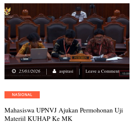
on
25/01/2026
aspirasi
Leave a Comment
Mahasi
UPNVJ
Ajukan
Categories
NASIONAL
Permoh
Uji
Mahasiswa UPNVJ Ajukan Permohonan Uji
Materiil
KUHA
Materiil KUHAP Ke MK
ke
MK