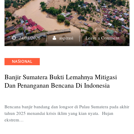
on
14/01/2026
aspirasi
Leave a Comment
Banjir
Sumate
Bukti
Categories
NASIONAL
Lemahn
Mitigasi
Banjir Sumatera Bukti Lemahnya Mitigasi
dan
Penang
Dan Penanganan Bencana Di Indonesia
Bencan
di
Indones
Bencana banjir bandang dan longsor di Pulau Sumatera pada akhir
tahun 2025 menandai krisis iklim yang kian nyata. Hujan
ekstrem…