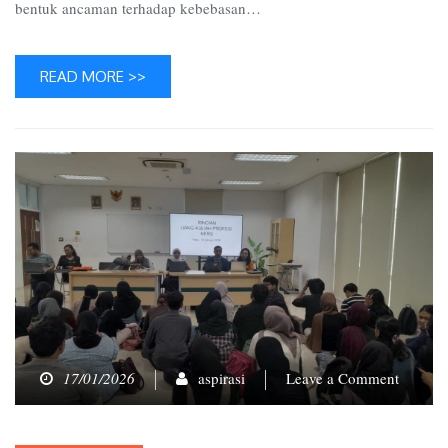
bentuk ancaman terhadap kebebasan…
READ MORE >>
on
17/01/2026
aspirasi
Leave a Comment
Lonjak
Drastis
UKT