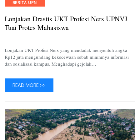
Categories
BERITA UPN
Profesi
Ners
Lonjakan Drastis UKT Profesi Ners UPNVJ
UPNVJ
Tuai
Tuai Protes Mahasiswa
Protes
Mahasi
Lonjakan UKT Profesi Ners yang mendadak menyentuh angka
Rp12 juta mengundang kekecewaan sebab minimnya informasi
dan sosialisasi kampus. Menghadapi gejolak…
READ MORE >>