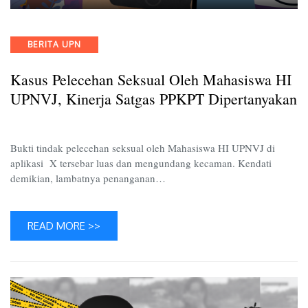
Kasus
Peleceh
Seksual
Categories
BERITA UPN
oleh
Mahasi
Kasus Pelecehan Seksual Oleh Mahasiswa HI
HI
UPNVJ
UPNVJ, Kinerja Satgas PPKPT Dipertanyakan
Kinerja
Satgas
PPKPT
Bukti tindak pelecehan seksual oleh Mahasiswa HI UPNVJ di
Diperta
aplikasi X tersebar luas dan mengundang kecaman. Kendati
demikian, lambatnya penanganan…
READ MORE >>