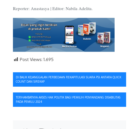
Reporter: Anastasya | Editor: Nabila Adelita.
Post Views:
1.695
Navigasi
DI BALIK KEJANGGALAN PERBEDAAN REKAPITULASI SUARA PSI ANTARA QUICK
COUNT DAN SIREKAP
pos
TERHAMBATNYA AKSES HAK POLITIK BAGI PEMILIH PENYANDANG DISABILITAS
PADA PEMILU 2024