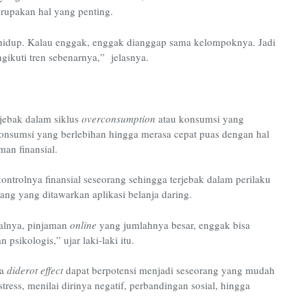
rupakan hal yang penting.
idup. Kalau enggak, enggak dianggap sama kelompoknya. Jadi
ngikuti tren sebenarnya,” jelasnya.
rjebak dalam
siklus
overconsumption
atau konsumsi yang
konsumsi yang berlebihan hingga merasa cepat puas dengan hal
an finansial.
ontrolnya finansial seseorang sehingga terjebak dalam perilaku
ang yang ditawarkan aplikasi belanja daring.
salnya, pinjaman
online
yang jumlahnya besar, enggak bisa
psikologis,” ujar laki-laki itu.
na
diderot effect
dapat berpotensi menjadi seseorang yang mudah
stress, menilai dirinya negatif, perbandingan sosial, hingga