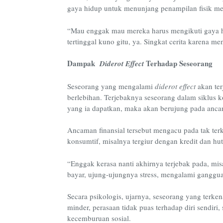
gaya hidup untuk menunjang penampilan fisik me
“Mau enggak mau mereka harus mengikuti gaya h
tertinggal kuno gitu, ya. Singkat cerita karena me
Dampak
Terhadap Seseorang
Diderot Effect
Seseorang yang mengalami
diderot effect
akan te
berlebihan. Terjebaknya seseorang dalam siklus 
yang ia dapatkan, maka akan berujung pada ancam
Ancaman finansial tersebut mengacu pada tak terk
konsumtif, misalnya tergiur dengan kredit dan hut
“Enggak kerasa nanti akhirnya terjebak pada, mi
bayar, ujung-ujungnya stress, mengalami gangguan 
Secara psikologis, ujarnya, seseorang yang terke
minder, perasaan tidak puas terhadap diri sendiri, 
kecemburuan sosial.