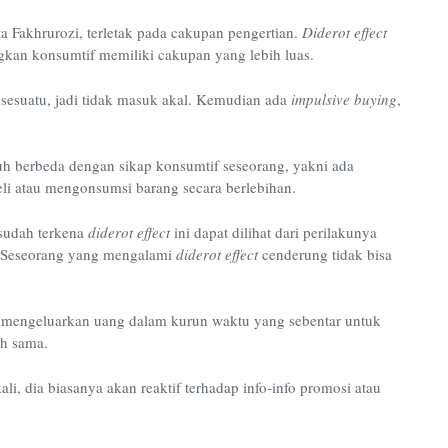
ta Fakhrurozi, terletak pada cakupan pengertian.
Diderot effect
gkan konsumtif memiliki cakupan yang lebih luas.
 sesuatu, jadi tidak masuk akal. Kemudian ada
impulsive buying
,
auh berbeda dengan sikap konsumtif seseorang, yakni ada
li atau mengonsumsi barang secara berlebihan.
 sudah terkena
diderot effect
ini dapat dilihat dari perilakunya
g. Seseorang yang mengalami
diderot effect
cenderung tidak bisa
mengeluarkan uang dalam kurun waktu yang sebentar untuk
ih sama.
i, dia biasanya akan reaktif terhadap info-info promosi atau