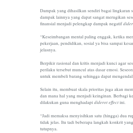
Dampak yang dihasilkan sendiri bagai
lingkaran 
dampak lainnya yang dapat sangat merugikan sese
finansial menjadi pelengkap dampak negatif
dider
“Keseimbangan mental paling enggak, ketika men
pekerjaan, pendidikan, sosial ya bisa sampai kesan
jelasnya.
Berpikir rasional dan kritis menjadi kunci agar se
perilaku tersebut muncul atas dasar emosi. Seseora
untuk membeli barang sehingga dapat mengendali
Selain itu, membuat skala prioritas juga akan 
dan mana hal yang menjadi keinginan. Berbagi kep
dilakukan guna menghadapi
diderot effect
ini.
“Jadi memaksa menyisihkan satu (hingga) dua rup
tidak jelas. Itu tadi beberapa langkah konkrit y
tutupnya.