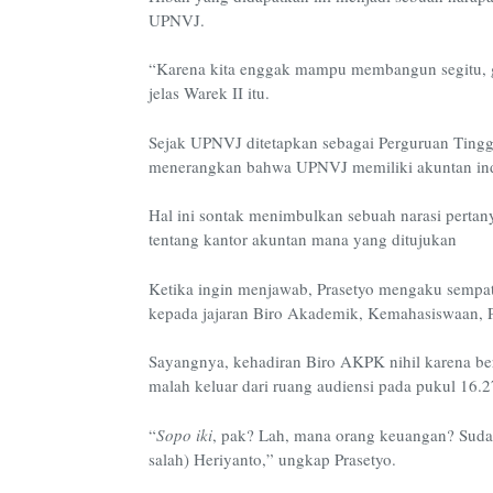
UPNVJ.
“Karena kita enggak mampu membangun segitu, ge
jelas Warek II itu.
Sejak UPNVJ ditetapkan sebagai Perguruan Tin
menerangkan bahwa UPNVJ memiliki akuntan ind
Hal ini sontak menimbulkan sebuah narasi pertan
tentang kantor akuntan mana yang ditujukan
Ketika ingin menjawab, Prasetyo mengaku sempat 
kepada jajaran Biro Akademik, Kemahasiswaan, 
Sayangnya, kehadiran Biro AKPK nihil karena be
malah keluar dari ruang audiensi pada pukul 16.
“
Sopo iki
, pak? Lah, mana orang keuangan? Sudah
salah) Heriyanto,” ungkap Prasetyo.