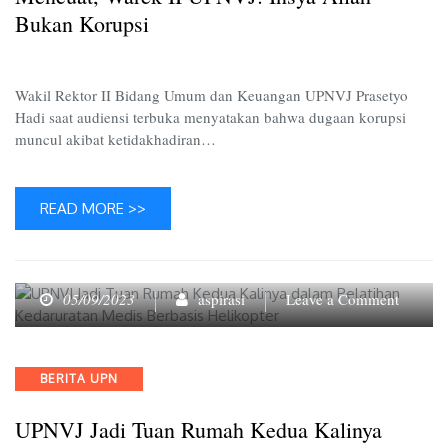
UPNVJ
Bukan Korupsi
Insya
Allah
Bukan
Wakil Rektor II Bidang Umum dan Keuangan UPNVJ Prasetyo
Korupsi
Hadi saat audiensi terbuka menyatakan bahwa dugaan korupsi
muncul akibat ketidakhadiran…
READ MORE >>
on
05/09/2023
aspirasi
Leave a Comment
UPNVJ
Jadi
Tuan
Categories
BERITA UPN
Rumah
Kedua
UPNVJ Jadi Tuan Rumah Kedua Kalinya
Kalinya