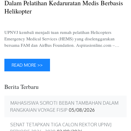
dalam
Dalam Pelatihan Kedaruratan Medis Berbasis
Pelatih
Helikopter
Kedarur
Medis
Berbasi
UPNVJ kembali menjadi tuan rumah pelatihan Helicopters
Helikop
Emergency Medical Services (HEMS) yang diselenggarakan
bersama FAM dan AirBus Foundation. Aspirasionline.com –…
READ MORE >>
Berita Terbaru
MAHASISWA SOROTI BEBAN TAMBAHAN DALAM
RANGKAIAN VOYAGE FISIP
05/08/2026
SENAT TETAPKAN TIGA CALON REKTOR UPNVJ