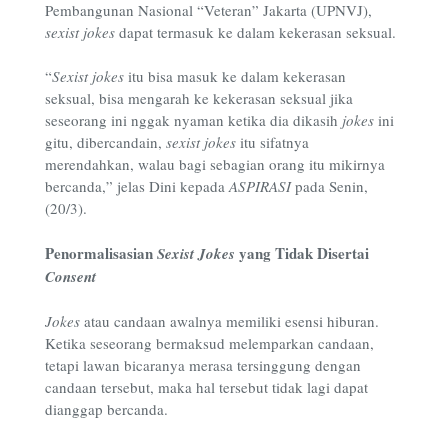
Pembangunan Nasional “Veteran” Jakarta (UPNVJ),
sexist jokes
dapat termasuk ke dalam kekerasan seksual.
“
Sexist jokes
itu bisa masuk ke dalam kekerasan
seksual, bisa mengarah ke kekerasan seksual jika
seseorang ini nggak nyaman ketika dia dikasih
jokes
ini
gitu, dibercandain,
sexist jokes
itu sifatnya
merendahkan, walau bagi sebagian orang itu mikirnya
bercanda,” jelas Dini kepada
ASPIRASI
pada Senin,
(20/3).
Penormalisasian
yang Tidak Disertai
Sexist Jokes
Consent
Jokes
atau candaan awalnya memiliki esensi hiburan.
Ketika seseorang bermaksud melemparkan candaan,
tetapi lawan bicaranya merasa tersinggung dengan
candaan tersebut, maka hal tersebut tidak lagi dapat
dianggap bercanda.