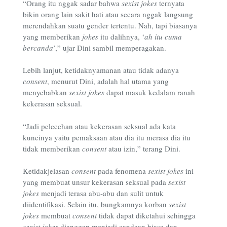
“Orang itu nggak sadar bahwa
sexist jokes
ternyata
bikin orang lain sakit hati atau secara nggak langsung
merendahkan suatu gender tertentu. Nah, tapi biasanya
yang memberikan
jokes
itu dalihnya, ‘
ah itu cuma
bercanda
’,” ujar Dini sambil memperagakan.
Lebih lanjut, ketidaknyamanan atau tidak adanya
consent
, menurut Dini, adalah hal utama yang
menyebabkan
sexist jokes
dapat masuk kedalam ranah
kekerasan seksual.
“Jadi pelecehan atau kekerasan seksual ada kata
kuncinya yaitu pemaksaan atau dia itu merasa dia itu
tidak memberikan
consent
atau izin,” terang Dini.
Ketidakjelasan
consent
pada fenomena
sexist jokes
ini
yang membuat unsur kekerasan seksual pada
sexist
jokes
menjadi terasa abu-abu dan sulit untuk
diidentifikasi. Selain itu, bungkamnya korban
sexist
jokes
membuat
consent
tidak dapat diketahui sehingga
sexist jokes
dianggap menjadi candaan biasa dan