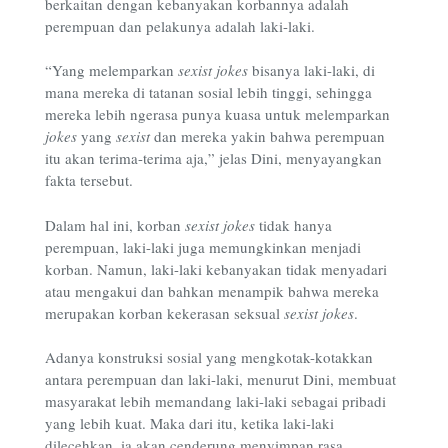
berkaitan dengan kebanyakan korbannya adalah
perempuan dan pelakunya adalah laki-laki.
“Yang melemparkan
sexist jokes
bisanya laki-laki, di
mana mereka di tatanan sosial lebih tinggi, sehingga
mereka lebih ngerasa punya kuasa untuk melemparkan
jokes
yang
sexist
dan mereka yakin bahwa perempuan
itu akan terima-terima aja,” jelas Dini, menyayangkan
fakta tersebut.
Dalam hal ini, korban
sexist jokes
tidak hanya
perempuan, laki-laki juga memungkinkan menjadi
korban. Namun, laki-laki kebanyakan tidak menyadari
atau mengakui dan bahkan menampik bahwa mereka
merupakan korban kekerasan seksual
sexist jokes
.
Adanya konstruksi sosial yang mengkotak-kotakkan
antara perempuan dan laki-laki, menurut Dini, membuat
masyarakat lebih memandang laki-laki sebagai pribadi
yang lebih kuat. Maka dari itu, ketika laki-laki
dilecehkan, ia akan cenderung menyimpan rasa