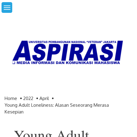
Skip
to
content
Home
2022
April
Young Adult Loneliness: Alasan Seseorang Merasa
Kesepian
Young Adult