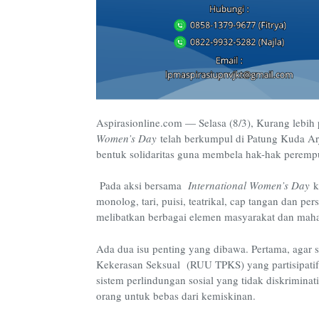
Aspirasionline.com —
Selasa (8/3), Kurang lebih
Women’s Day
telah berkumpul di Patung Kuda Arj
bentuk solidaritas guna membela hak-hak perempu
Pada aksi bersama
Inter
national Women’s Day
k
monolog, tari, puisi, teatrikal, cap tangan dan p
melibatkan berbagai elemen masyarakat dan maha
Ada
dua isu penting
yang dibawa
. Pertama,
agar 
Kekerasan Seksual (RUU TPKS) yang partisipati
sistem perlindungan sosial yang tidak disk
riminat
orang untuk bebas dari kemiskinan.