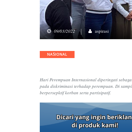
09/03/2022
aspirasi
Categories
NASIONAL
Hari Perempuan Internasional
diperingati
sebaga
pada
diskriminasi terhadap perempuan
. Di sampi
berpersepktif korban serta partisipatif.