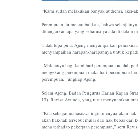
“Kami sudah melakukan banyak audiensi, aksi-ak
Perempuan itu menambahkan, bahwa selanjutnya i
didengarkan apa yang seharusnya ada di dalam dr
Tidak lupa pula
,
Ajeng menyampaikan
pemaknaan
menyampaikan
harapan-harapannya
untuk kepada
“Maknanya bagi kami hari perempuan adalah perl
mengekang perempuan maka hari perempuan berm
perempuan,” ungkap Ajeng.
Selain
Ajeng, Badan Pengurus Harian Kajian Stra
UI),
Revisa Ayunda,
yang
turut menyuarakan tuntu
“Kita sebagai mahasiswa ingin menyuarakan hak
akan hak-hak tersebut mulai dari hak bebas dari 
mena terhadap pekerjaan perempuan,
”
seru
Revis