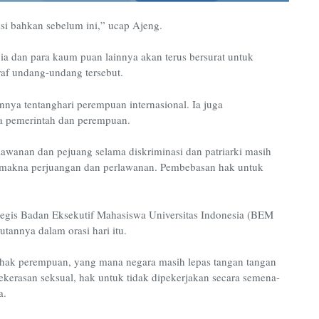
si bahkan sebelum ini
,” ucap Ajeng.
a dan para kaum puan lainnya akan terus bers
urat untuk
af undang-undang tersebut.
nya tentang
hari perempuan internasional
. Ia juga
 pemerintah dan perempuan.
awanan dan pejuang selama diskriminasi dan patriarki masih
akna perjuangan dan perlawanan. Pembebasan hak untuk
tegis
Badan Eksekutif Mahasiswa Universitas Indonesia (BEM
tannya dalam orasi hari itu.
-hak perempuan, yang mana nega
ra masih lepas tangan tangan
kekerasan seksual, hak untuk tidak dipekerjakan secara semena-
a.