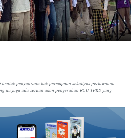
i bentuk penyuaraan hak perempuan
sekaligus
perlawanan
ng itu juga ada
seruan akan pengesahan RUU TPKS yang