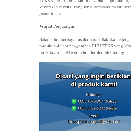
TPKS yang disampaikan
masyarakat sipil dan org
kekerasan seks
ual yang terus berusaha melakukan
pemerintah.
Wujud Perjuangan
Selama ini, b
erbagai usaha
terus
dilakukan Ajeng
masukan dalam pengesahan RUU TPKS yang
leb
itu terlaksana. Masih belum
t
e
r
l
i
h
a
t
t
i
t
i
k
t
e
r
a
n
g
.