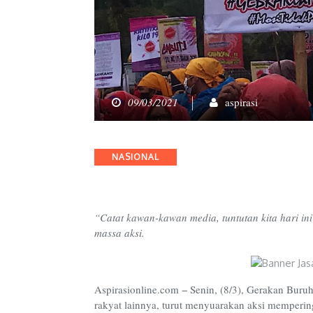
09/03/2021
aspirasi
Categories
NASIONAL
“Catat kawan-kawan media, tuntutan kita hari in
massa aksi.
Aspirasionline.com − Senin, (8/3), Gerakan Bu
rakyat lainnya, turut menyuarakan aksi memperin