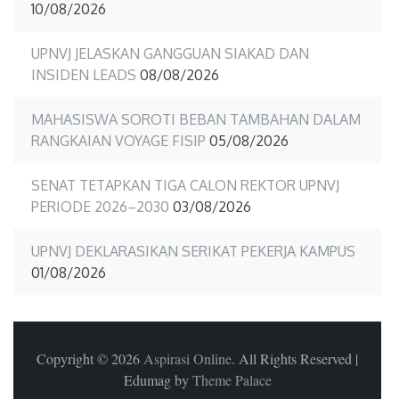
10/08/2026
UPNVJ JELASKAN GANGGUAN SIAKAD DAN
INSIDEN LEADS
08/08/2026
MAHASISWA SOROTI BEBAN TAMBAHAN DALAM
RANGKAIAN VOYAGE FISIP
05/08/2026
SENAT TETAPKAN TIGA CALON REKTOR UPNVJ
PERIODE 2026–2030
03/08/2026
UPNVJ DEKLARASIKAN SERIKAT PEKERJA KAMPUS
01/08/2026
Copyright © 2026
Aspirasi Online
. All Rights Reserved
|
Edumag by
Theme Palace