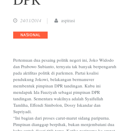
24/11/2014
aspirasi
Categories
NASIONAL
Pertemuan dua pesaing politik negeri ini, Joko Widodo
dan Prabowo Subianto, ternyata tak banyak berpengaruh
pada aktifitas politik di parlemen. Partai koalisi
pendukung Jokowi, belakangan bermanuver
membentuk pimpinan DPR tandingan. Kubu ini
mendapuk Ida Fauziyah sebagai pimpinan DPR
tandingan. Sementara wakilnya adalah Syaifullah
Tamliha, Effendi Simbolon, Dossy Iskandar dan
Supriyadi.
“Ini bagian dari proses carut-marut sidang paripurna.
Pimpinan dianggap berpihak, bukan menjembatani dua
kubu untuk dicari titik temu. Ketika paripurna ke empat,