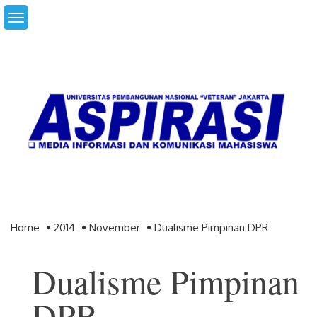
Skip
to
content
Home
2014
November
Dualisme Pimpinan DPR
Dualisme Pimpinan
DPR