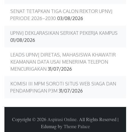
SENAT TETAPKAN TIGA CALON REKTOR UPNVJ
PERIODE 2026–2030
03/08/2026
UPNVJ DEKLARASIKAN SERIKAT PEKERJA KAMPUS
01/08/2026
LEADS UPNVJ DIRETAS, MAHASISWA KHAWATIR
KEAMANAN DATA USAI MENERIMA TELEPON
MENCURIGAKAN
31/07/2026
KOMISI III MPM SOROTI SITUS WEB SIAGA DAN
PENDAMPINGAN P3M
31/07/2026
Copyright © 2026
Aspirasi Online
. All Rights Reserved
|
Edumag by
Theme Palace